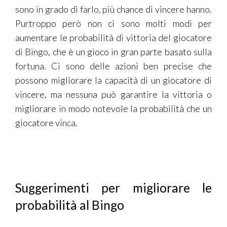
sono in grado di farlo, più chance di vincere hanno.
Purtroppo però non ci sono molti modi per
aumentare le probabilità di vittoria del giocatore
di Bingo, che è un gioco in gran parte basato sulla
fortuna. Ci sono delle azioni ben precise che
possono migliorare la capacità di un giocatore di
vincere, ma nessuna può garantire la vittoria o
migliorare in modo notevole la probabilità che un
giocatore vinca.
Suggerimenti per migliorare le
probabilità al Bingo