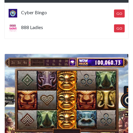
Cyber Bingo
GO
888 Ladies
GO