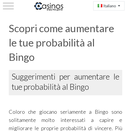
Italiano
Scopri come aumentare
le tue probabilità al
Bingo
Suggerimenti per aumentare le
tue probabilità al Bingo
Coloro che giocano seriamente a Bingo sono
solitamente molto interessati a capire e
migliorare le proprie probabilità di vincere. Più