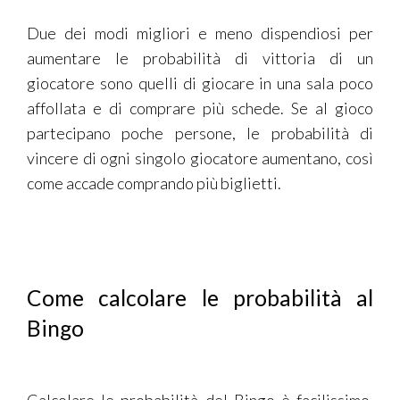
Due dei modi migliori e meno dispendiosi per
aumentare le probabilità di vittoria di un
giocatore sono quelli di giocare in una sala poco
affollata e di comprare più schede. Se al gioco
partecipano poche persone, le probabilità di
vincere di ogni singolo giocatore aumentano, così
come accade comprando più biglietti.
Come calcolare le probabilità al
Bingo
Calcolare le probabilità del Bingo è facilissimo,