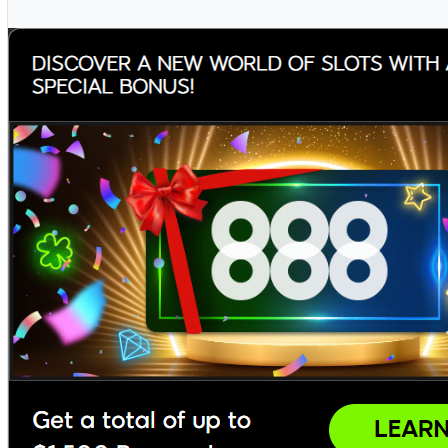
Play 'Switch No Commission Baccarat' for Free
and Practice Your Skills!
PLAY NOW