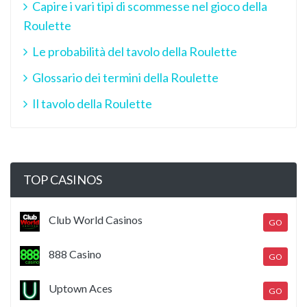
Capire i vari tipi di scommesse nel gioco della
Roulette
Le probabilità del tavolo della Roulette
Glossario dei termini della Roulette
Il tavolo della Roulette
TOP CASINOS
Club World Casinos
GO
888 Casino
GO
Uptown Aces
GO