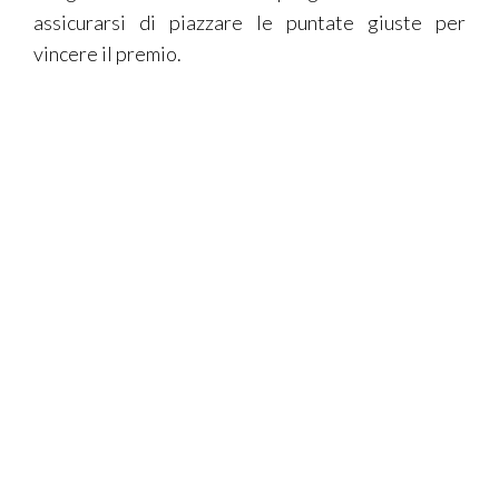
assicurarsi di piazzare le puntate giuste per
vincere il premio.