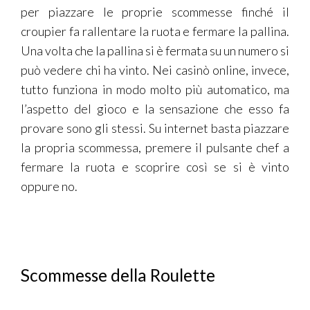
per piazzare le proprie scommesse finché il
croupier fa rallentare la ruota e fermare la pallina.
Una volta che la pallina si è fermata su un numero si
può vedere chi ha vinto. Nei casinò online, invece,
tutto funziona in modo molto più automatico, ma
l’aspetto del gioco e la sensazione che esso fa
provare sono gli stessi. Su internet basta piazzare
la propria scommessa, premere il pulsante chef a
fermare la ruota e scoprire così se si è vinto
oppure no.
Scommesse della Roulette