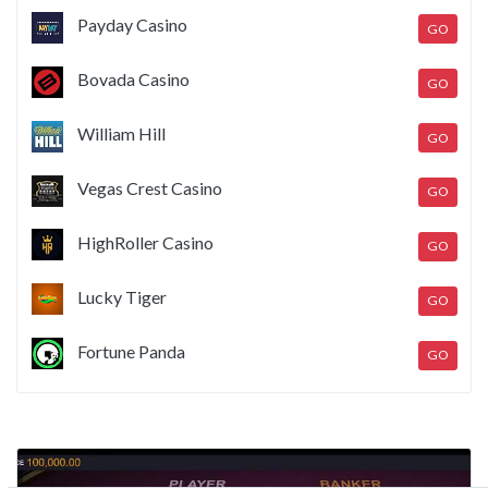
Payday Casino
GO
Bovada Casino
GO
William Hill
GO
Vegas Crest Casino
GO
HighRoller Casino
GO
Lucky Tiger
GO
Fortune Panda
GO