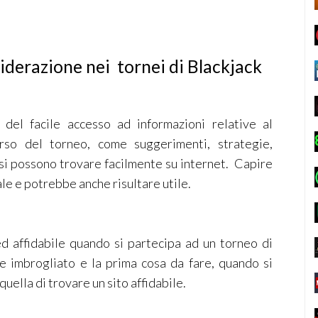
iderazione nei tornei di Blackjack
 del facile accesso ad informazioni relative al
rso del torneo, come suggerimenti, strategie,
 si possono trovare facilmente su internet. Capire
ale e potrebbe anche risultare utile.
d affidabile quando si partecipa ad un torneo di
e imbrogliato e la prima cosa da fare, quando si
uella di trovare un sito affidabile.