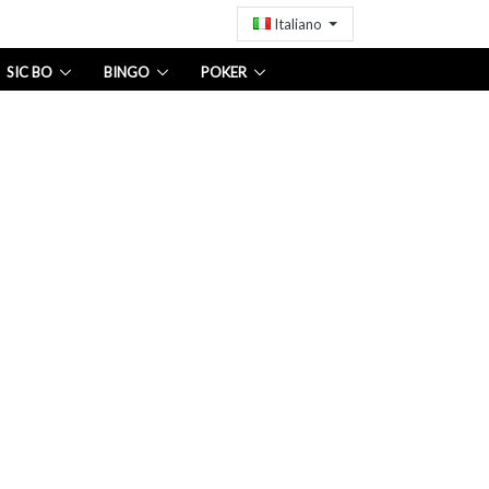
Italiano
SIC BO
BINGO
POKER