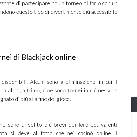
zante di partecipare ad un torneo di farlo con un
rendono questo tipo di divertimento più accessibile
nei di Blackjack online
disponibili. Alcuni sono a eliminazione, in cui il
 un altro, altri no, cioè sono tornei in cui nessuno
gnato di più alla fine del gioco.
ne sono di solito più brevi dei loro equivalenti
rata si deve al fatto che nei casinò online il