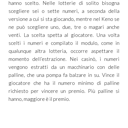
hanno scelto. Nelle lotterie di solito bisogna
scegliere sei o sette numeri, a seconda della
versione a cui si sta giocando, mentre nel Keno se
ne può scegliere uno, due, tre o magari anche
venti. La scelta spetta al giocatore. Una volta
scelti i numeri e compilato il modulo, come in
qualunque altra lotteria, occorre aspettare il
momento dell’estrazione. Nei casinò, i numeri
vengono estratti da un macchinario con delle
palline, che una pompa fa balzare in su. Vince il
giocatore che ha il numero minimo di palline
richiesto per vincere un premio. Più palline si
hanno, maggiore è il premio.