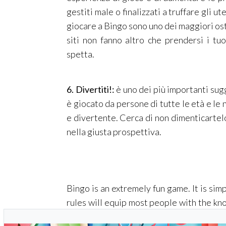
gestiti male o finalizzati a truffare gli u
giocare a Bingo sono uno dei maggiori osta
siti non fanno altro che prendersi i tu
spetta.
6. Divertiti!:
è uno dei più importanti sugg
è giocato da persone di tutte le età e le 
e divertente. Cerca di non dimenticartelo,
nella giusta prospettiva.
Bingo is an extremely fun game. It is sim
rules will equip most people with the kn
bingo game. If you are interested in bec