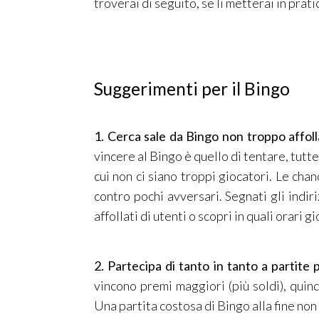
troverai di seguito, se li metterai in prati
Suggerimenti per il Bingo
1. Cerca sale da Bingo non troppo affol
vincere al Bingo è quello di tentare, tutte
cui non ci siano troppi giocatori. Le c
contro pochi avversari. Segnati gli indiri
affollati di utenti o scopri in quali orari
2. Partecipa di tanto in tanto a partite
vincono premi maggiori (più soldi), quind
Una partita costosa di Bingo alla fine non 