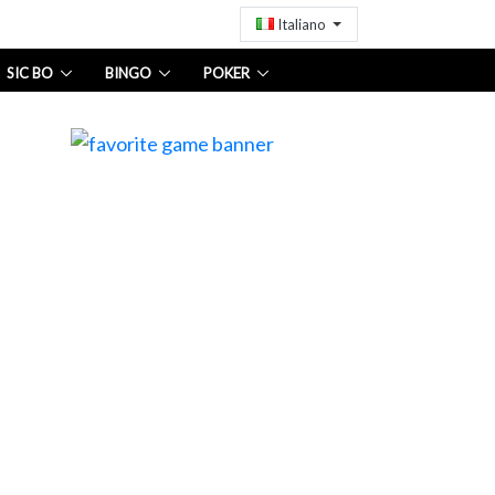
Italiano
SIC BO
BINGO
POKER