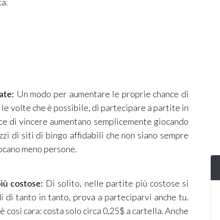
ca.
late:
Un modo per aumentare le proprie chance di
 le volte che è possibile, di partecipare a partite in
hance di vincere aumentano semplicemente giocando
zzi di siti di bingo affidabili che non siano sempre
 giocano meno persone.
 più costose:
Di solito, nelle partite più costose si
i di tanto in tanto, prova a parteciparvi anche tu.
è così cara: costa solo circa 0,25$ a cartella. Anche