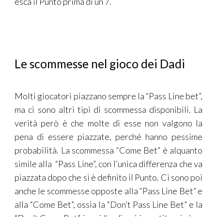
esca il Punto prima di un 7.
Le scommesse nel gioco dei Dadi
Molti giocatori piazzano sempre la “Pass Line bet”,
ma ci sono altri tipi di scommessa disponibili. La
verità però è che molte di esse non valgono la
pena di essere piazzate, perché hanno pessime
probabilità. La scommessa “Come Bet” è alquanto
simile alla “Pass Line”, con l’unica differenza che va
piazzata dopo che si è definito il Punto. Ci sono poi
anche le scommesse opposte alla “Pass Line Bet” e
alla “Come Bet”, ossia la “Don’t Pass Line Bet” e la