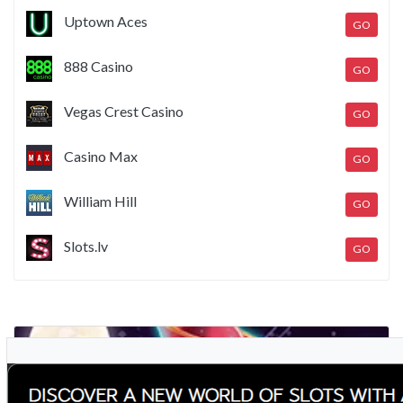
Uptown Aces
GO
888 Casino
GO
Vegas Crest Casino
GO
Casino Max
GO
William Hill
GO
Slots.lv
GO