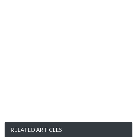
RELATED ARTICLES