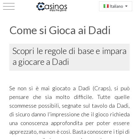
Italiano
Come si Gioca ai Dadi
Scopri le regole di base e impara
a giocare a Dadi
Se non si è mai giocato a Dadi (Craps), si può
pensare che sia molto difficile. Tutte quelle
scommesse possibili, segnate sul tavolo da Dadi,
di sicuro danno l’impressione che il gioco richieda
una conoscenza approfondita per poter essere
apprezzato, ma non è così. Basta conoscere i tipi di