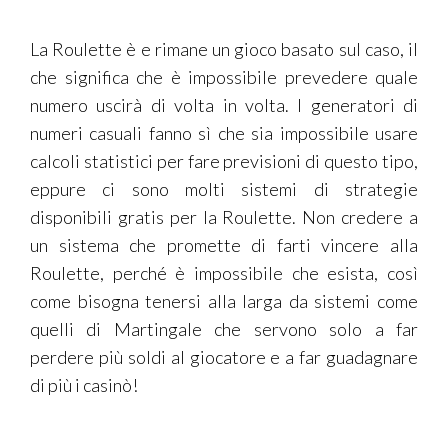
La Roulette è e rimane un gioco basato sul caso, il
che significa che è impossibile prevedere quale
numero uscirà di volta in volta. I generatori di
numeri casuali fanno sì che sia impossibile usare
calcoli statistici per fare previsioni di questo tipo,
eppure ci sono molti sistemi di strategie
disponibili gratis per la Roulette. Non credere a
un sistema che promette di farti vincere alla
Roulette, perché è impossibile che esista, così
come bisogna tenersi alla larga da sistemi come
quelli di Martingale che servono solo a far
perdere più soldi al giocatore e a far guadagnare
di più i casinò!