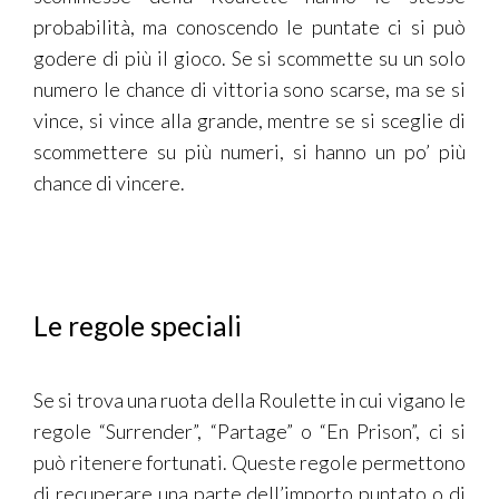
probabilità, ma conoscendo le puntate ci si può
godere di più il gioco. Se si scommette su un solo
numero le chance di vittoria sono scarse, ma se si
vince, si vince alla grande, mentre se si sceglie di
scommettere su più numeri, si hanno un po’ più
chance di vincere.
Le regole speciali
Se si trova una ruota della Roulette in cui vigano le
regole “Surrender”, “Partage” o “En Prison”, ci si
può ritenere fortunati. Queste regole permettono
di recuperare una parte dell’importo puntato o di