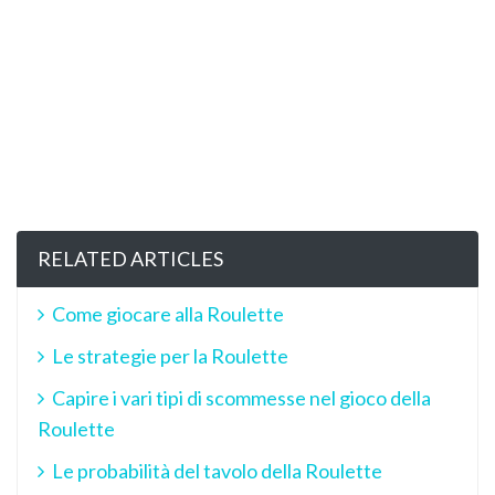
RELATED ARTICLES
Come giocare alla Roulette
Le strategie per la Roulette
Capire i vari tipi di scommesse nel gioco della
Roulette
Le probabilità del tavolo della Roulette